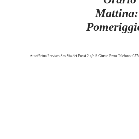
Mattina:
Pomeriggi
Autofficina Previato Sas Via dei Fossi 2 g/h S.Giusto Prato Telefono: 0