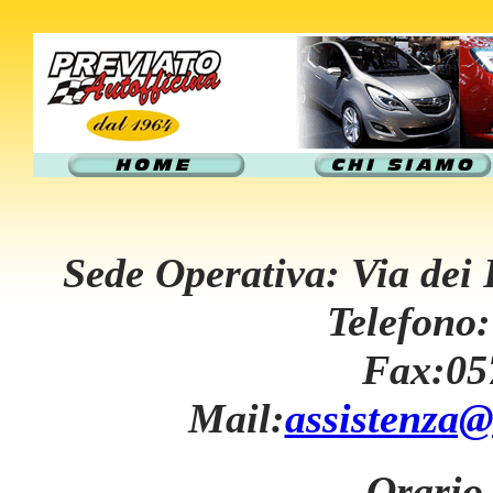
Sede Operativa: Via dei 
Telefono
Fax:05
Mail:
assistenza@
Orario 